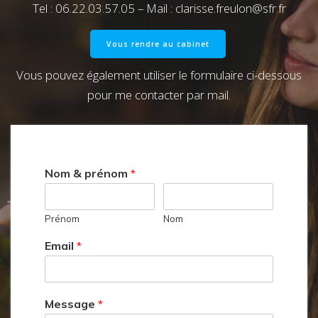
Tel : 06.22.03.57.05 – Mail : clarisse.freulon@sfr.fr
Vous rendre au cabinet
Vous pouvez également utiliser le formulaire ci-dessous
pour me contacter par mail.
Nom & prénom
*
Prénom
Nom
Email
*
Message
*